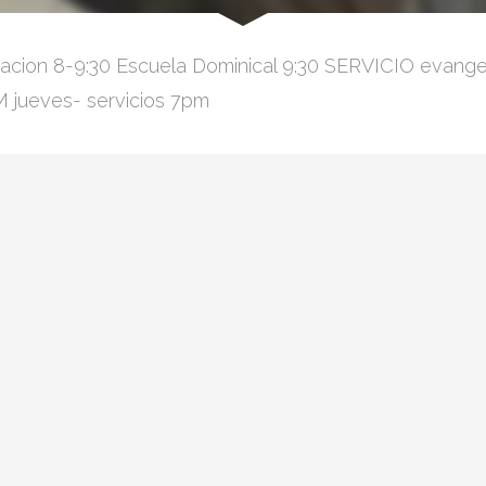
acion 8-9:30 Escuela Dominical 9:30 SERVICIO evangeli
 jueves- servicios 7pm