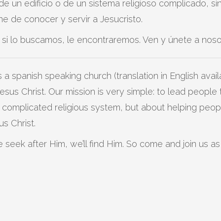
a de un edificio o de un sistema religioso complicado, 
ene de conocer y servir a Jesucristo.
e si lo buscamos, le encontraremos. Ven y únete a nos
 a spanish speaking church (translation in English avai
us Christ. Our mission is very simple: to lead people t
 complicated religious system, but about helping peop
s Christ.
e seek after Him, we’ll find Him. So come and join us 